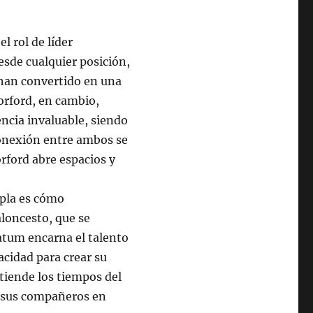
l rol de líder
esde cualquier posición,
 han convertido en una
orford, en cambio,
encia invaluable, siendo
conexión entre ambos se
orford abre espacios y
upla es cómo
aloncesto, que se
atum encarna el talento
acidad para crear su
ntiende los tiempos del
a sus compañeros en