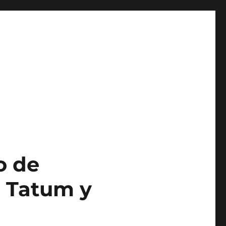
o de
e Tatum y