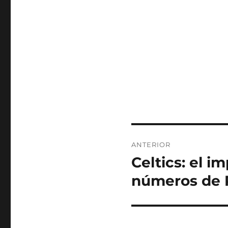
Navegación
ANTERIOR
de
Celtics: el i
Entrada
anterior:
entradas
números de 