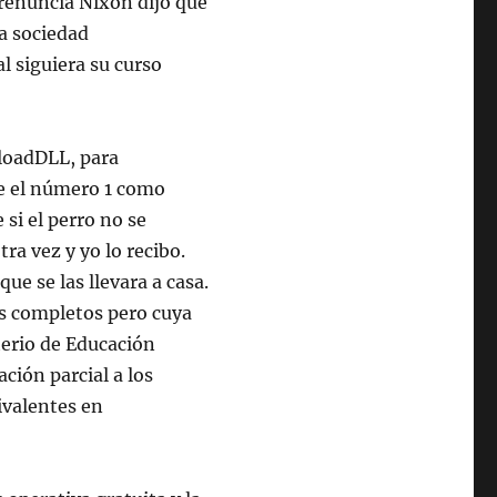
 renuncia Nixon dijo que
la sociedad
l siguiera su curso
loadDLL, para
le el número 1 como
 si el perro no se
tra vez y yo lo recibo.
ue se las llevara a casa.
os completos pero cuya
erio de Educación
ción parcial a los
ivalentes en