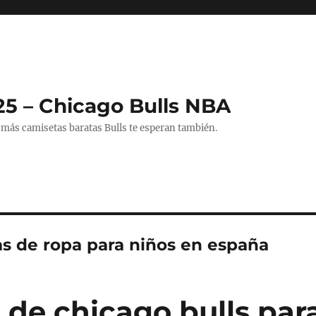
25 – Chicago Bulls NBA
 más camisetas baratas Bulls te esperan también.
as de ropa para niños en españa
 de chicago bulls par