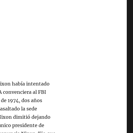
Nixon había intentado
A convenciera al FBI
o de 1974, dos años
asaltado la sede
 Nixon dimitió dejando
único presidente de