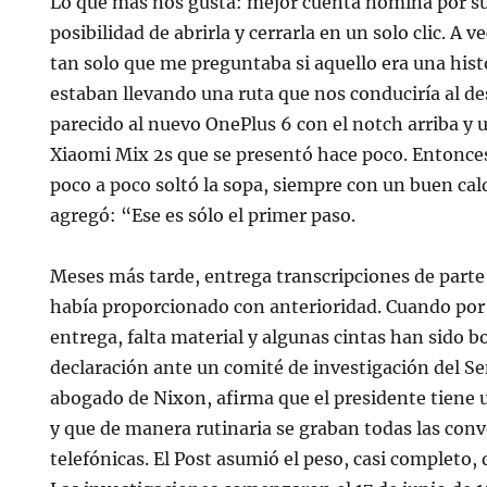
Lo que más nos gusta: mejor cuenta nómina por su 
posibilidad de abrirla y cerrarla en un solo clic. A 
tan solo que me preguntaba si aquello era una histo
estaban llevando una ruta que nos conduciría al d
parecido al nuevo OnePlus 6 con el notch arriba y 
Xiaomi Mix 2s que se presentó hace poco. Entonces
poco a poco soltó la sopa, siempre con un buen cal
agregó: “Ese es sólo el primer paso.
Meses más tarde, entrega transcripciones de parte
había proporcionado con anterioridad. Cuando por f
entrega, falta material y algunas cintas han sido b
declaración ante un comité de investigación del S
abogado de Nixon, afirma que el presidente tiene 
y que de manera rutinaria se graban todas las con
telefónicas. El Post asumió el peso, casi completo, 