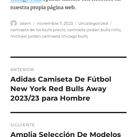
nuestra propia página web.
Autor
Publicado
Categorías
Etiquetas
istern
noviembre 7, 2023
Uncategorized
el
camiseta de los bulls precio
,
camiseta jordan bulls niño
,
michael jordan camiseta chicago bulls
Navegación
ANTERIOR
de
Adidas Camiseta De Fútbol
Entrada
anterior:
New York Red Bulls Away
entradas
2023/23 para Hombre
SIGUIENTE
Amplia Selección De Modelos
Entrada