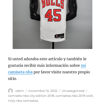
Si usted adoraba este artículo y también le
gustaría recibir más información sobre
mi
camiseta nba
por favor visite nuestro propio
sitio.
Autor
Publicado
Categorías
Etiquetas
istern
noviembre 10, 2022
Uncategorized
el
camiseta nba city edition 2018
,
camisetas nba 2019 wish
,
ricky nba camisetas