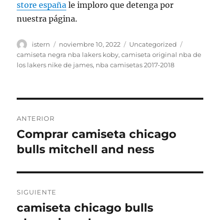
store españa
le imploro que detenga por
nuestra página.
Autor
Publicado
Categorías
Etiquetas
istern
noviembre 10, 2022
Uncategorized
el
camiseta negra nba lakers koby
,
camiseta original nba de
los lakers nike de james
,
nba camisetas 2017-2018
Navegación
ANTERIOR
de
Comprar camiseta chicago
Entrada
anterior:
bulls mitchell and ness
entradas
SIGUIENTE
camiseta chicago bulls
Entrada