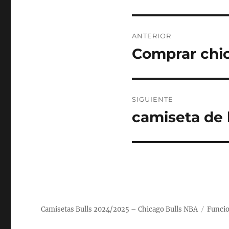
Navegación
ANTERIOR
de
Comprar chic
Entrada
anterior:
entradas
SIGUIENTE
camiseta de 
Entrada
siguiente:
Camisetas Bulls 2024/2025 – Chicago Bulls NBA
Funcio