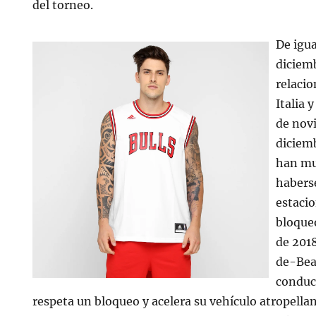
del torneo.
De igua
diciem
relaci
Italia 
de novi
diciem
han mu
habers
estaci
bloque
de 2018
de-Bea
conduc
respeta un bloqueo y acelera su vehículo atropell