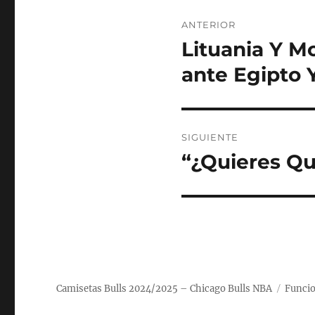
Navegación
ANTERIOR
de
Lituania Y M
Entrada
anterior:
entradas
ante Egipto 
SIGUIENTE
“¿Quieres Qu
Entrada
siguiente:
Camisetas Bulls 2024/2025 – Chicago Bulls NBA
Funcio