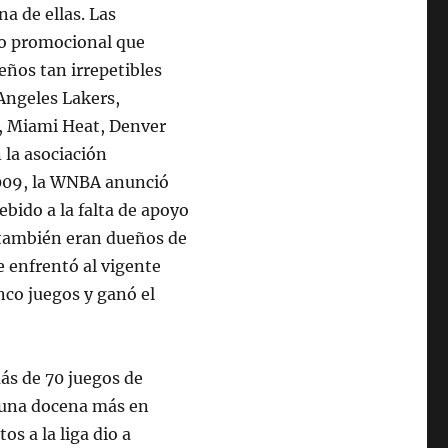
na de ellas. Las
lo promocional que
eños tan irrepetibles
Angeles Lakers,
, Miami Heat, Denver
 la asociación
2009, la WNBA anunció
bido a la falta de apoyo
s también eran dueños de
 enfrentó al vigente
co juegos y ganó el
ás de 70 juegos de
n una docena más en
os a la liga dio a