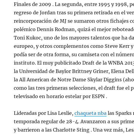
Finales de 2009 . La segunda, entre 1995 y 1998, p
regreso de Jordan tras su primera retirada en el ve
reincorporación de MJ se sumaron otros fichajes c
polémico Dennis Rodman, quizá el mejor reboteado
Toni Kukoc, uno de los mayores talentos que ha da
europeo, y otros complementos como Steve Kerr 
podía ser de otra forma, su camiseta con el número
instituto. El muy publicitado Draft de la WNBA 2013
la Universidad de Baylor Brittney Griner, Elena De
la All American de Notre Dame Skylar Diggins (ah
como las tres primeras selecciones, el draft fue el 
televisado en horario estelar por ESPN .
Lideradas por Lisa Leslie,
chaqueta nba
las Sparks 
temporada regular de 28-4. Avanzaron a sus prime
y barrieron a las Charlotte Sting . Una vez más, Les