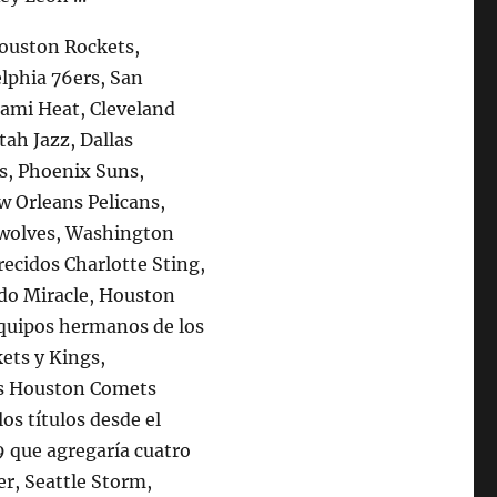
Houston Rockets,
lphia 76ers, San
iami Heat, Cleveland
tah Jazz, Dallas
s, Phoenix Suns,
w Orleans Pelicans,
rwolves, Washington
recidos Charlotte Sting,
ndo Miracle, Houston
quipos hermanos de los
kets y Kings,
los Houston Comets
s títulos desde el
9 que agregaría cuatro
r, Seattle Storm,