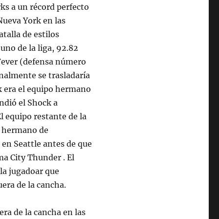
rks a un récord perfecto
 Nueva York en las
talla de estilos
no de la liga, 92.82
 Fever (defensa número
finalmente se trasladaría
ck era el equipo hermano
endió el Shock a
l equipo restante de la
o hermano de
 en Seattle antes de que
a City Thunder . El
 la jugadoar que
era de la cancha.
ra de la cancha en las