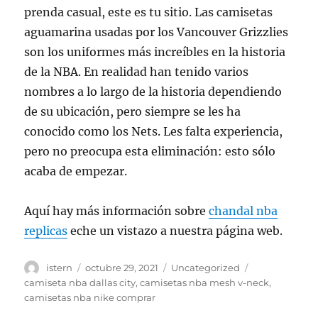
prenda casual, este es tu sitio. Las camisetas
aguamarina usadas por los Vancouver Grizzlies
son los uniformes más increíbles en la historia
de la NBA. En realidad han tenido varios
nombres a lo largo de la historia dependiendo
de su ubicación, pero siempre se les ha
conocido como los Nets. Les falta experiencia,
pero no preocupa esta eliminación: esto sólo
acaba de empezar.
Aquí hay más información sobre
chandal nba
replicas
eche un vistazo a nuestra página web.
Autor
Publicado
Categorías
Etiquetas
istern
octubre 29, 2021
Uncategorized
el
camiseta nba dallas city
,
camisetas nba mesh v-neck
,
camisetas nba nike comprar