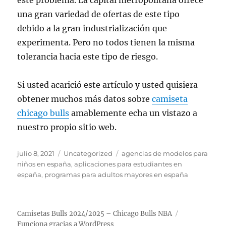
este problema. La capital metropolitana ofrece
una gran variedad de ofertas de este tipo
debido a la gran industrialización que
experimenta. Pero no todos tienen la misma
tolerancia hacia este tipo de riesgo.
Si usted acarició este artículo y usted quisiera
obtener muchos más datos sobre
camiseta
chicago bulls
amablemente echa un vistazo a
nuestro propio sitio web.
Publicado
Categorías
Etiquetas
julio 8, 2021
Uncategorized
agencias de modelos para
el
niños en españa
,
aplicaciones para estudiantes en
españa
,
programas para adultos mayores en españa
Camisetas Bulls 2024/2025 – Chicago Bulls NBA
Funciona gracias a WordPress