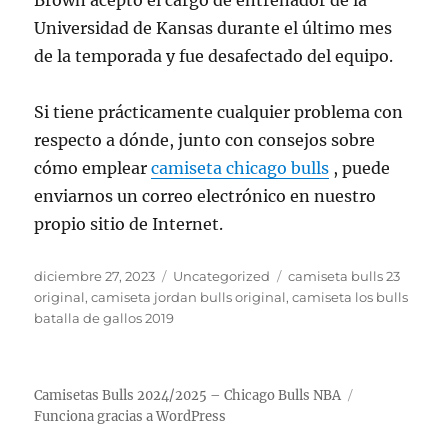
Brown aceptó el cargo de entrenador de la
Universidad de Kansas durante el último mes
de la temporada y fue desafectado del equipo.
Si tiene prácticamente cualquier problema con
respecto a dónde, junto con consejos sobre
cómo emplear
camiseta chicago bulls
, puede
enviarnos un correo electrónico en nuestro
propio sitio de Internet.
Publicado
Categorías
Etiquetas
diciembre 27, 2023
Uncategorized
camiseta bulls 23
el
original
,
camiseta jordan bulls original
,
camiseta los bulls
batalla de gallos 2019
Camisetas Bulls 2024/2025 – Chicago Bulls NBA
Funciona gracias a WordPress