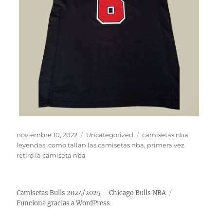
Publicado
Categorías
Etiquetas
noviembre 10, 2022
Uncategorized
camisetas nba
el
leyendas
,
como tallan las camisetas nba
,
primera vez
retiro la camiseta nba
Camisetas Bulls 2024/2025 – Chicago Bulls NBA
Funciona gracias a WordPress