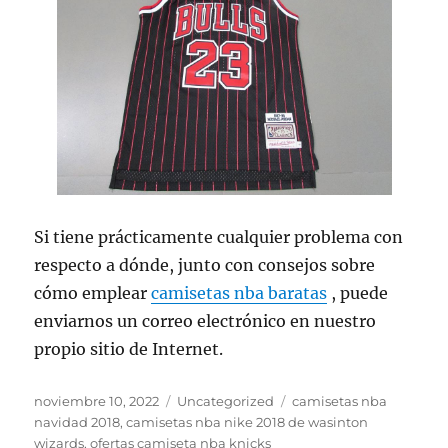
Si tiene prácticamente cualquier problema con
respecto a dónde, junto con consejos sobre
cómo emplear
camisetas nba baratas
, puede
enviarnos un correo electrónico en nuestro
propio sitio de Internet.
Publicado
Categorías
Etiquetas
noviembre 10, 2022
Uncategorized
camisetas nba
el
navidad 2018
,
camisetas nba nike 2018 de wasinton
wizards
,
ofertas camiseta nba knicks