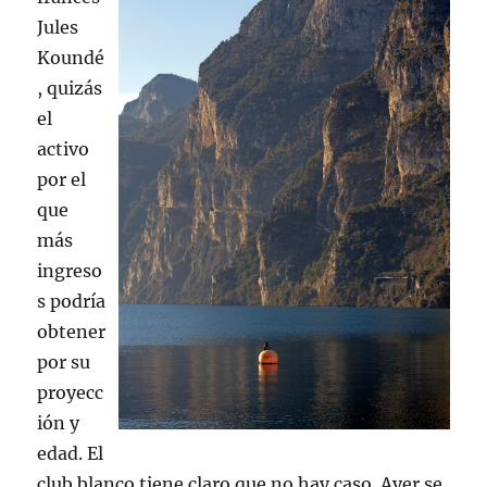
Jules
Koundé
, quizás
el
activo
por el
que
más
ingreso
s podría
obtener
por su
proyecc
ión y
edad. El
club blanco tiene claro que no hay caso. Ayer se