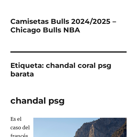
Camisetas Bulls 2024/2025 –
Chicago Bulls NBA
Etiqueta:
chandal coral psg
barata
chandal psg
Es el
caso del
francés