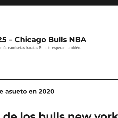
25 – Chicago Bulls NBA
 más camisetas baratas Bulls te esperan también.
de asueto en 2020
 de los bulls new yor