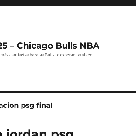
25 – Chicago Bulls NBA
 más camisetas baratas Bulls te esperan también.
cion psg final
 jordan psg