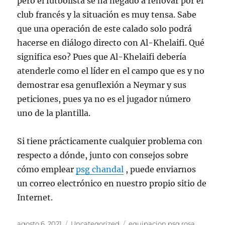
pero el futbolista se ha negado a renovar por el
club francés y la situación es muy tensa. Sabe
que una operación de este calado solo podrá
hacerse en diálogo directo con Al-Khelaifi. Qué
significa eso? Pues que Al-Khelaifi debería
atenderle como el líder en el campo que es y no
demostrar esa genuflexión a Neymar y sus
peticiones, pues ya no es el jugador número
uno de la plantilla.
Si tiene prácticamente cualquier problema con
respecto a dónde, junto con consejos sobre
cómo emplear
psg chandal
, puede enviarnos
un correo electrónico en nuestro propio sitio de
Internet.
Publicado
Categorías
Etiquetas
agosto 6, 2021
Uncategorized
equipacion psg rosa
,