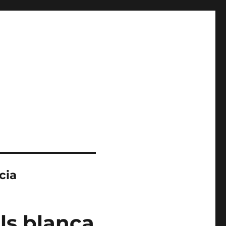
cia
ls blanca