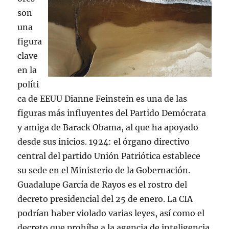
son
una
figura
clave
en la
políti
ca de EEUU Dianne Feinstein es una de las
figuras más influyentes del Partido Demócrata
y amiga de Barack Obama, al que ha apoyado
desde sus inicios. 1924: el órgano directivo
central del partido Unión Patriótica establece
su sede en el Ministerio de la Gobernación.
Guadalupe García de Rayos es el rostro del
decreto presidencial del 25 de enero. La CIA
podrían haber violado varias leyes, así como el
decreto que prohíbe a la agencia de inteligencia