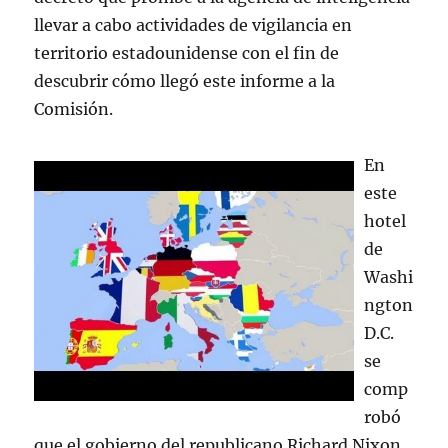
llevar a cabo actividades de vigilancia en
territorio estadounidense con el fin de
descubrir cómo llegó este informe a la
Comisión.
En
este
hotel
de
Washi
ngton
D.C.
se
comp
robó
que el gobierno del republicano Richard Nixon