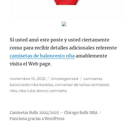
Si usted amó este poste y usted ciertamente
como para recibir detalles adicionales referente
camisetas de baloncesto nba
amablemente
visita el Web page.
Publicado
Categorías
Etiquetas
noviembre 10, 2022
Uncategorized
camisetas
el
baloncesto nba baratas
,
conversor de tallas camisetas
nba
,
nba luka doncic camiseta
Camisetas Bulls 2024/2025 – Chicago Bulls NBA
Funciona gracias a WordPress