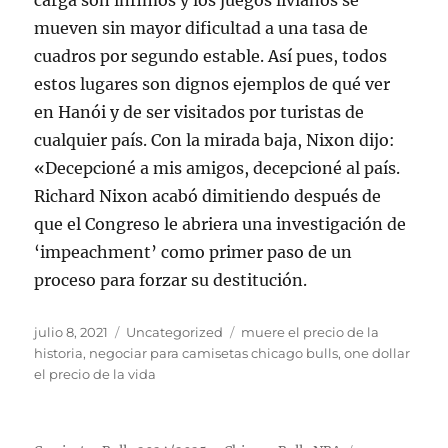
carga son ínfimos y los juegos livianos se
mueven sin mayor dificultad a una tasa de
cuadros por segundo estable. Así pues, todos
estos lugares son dignos ejemplos de qué ver
en Hanói y de ser visitados por turistas de
cualquier país. Con la mirada baja, Nixon dijo:
«Decepcioné a mis amigos, decepcioné al país.
Richard Nixon acabó dimitiendo después de
que el Congreso le abriera una investigación de
‘impeachment’ como primer paso de un
proceso para forzar su destitución.
Publicado
Categorías
Etiquetas
julio 8, 2021
Uncategorized
muere el precio de la
el
historia
,
negociar para camisetas chicago bulls
,
one dollar
el precio de la vida