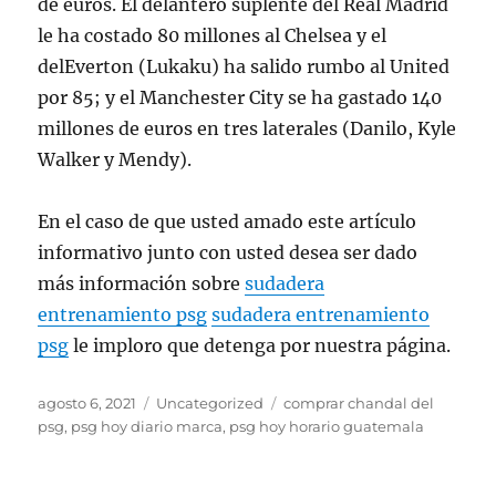
de euros. El delantero suplente del Real Madrid
le ha costado 80 millones al Chelsea y el
delEverton (Lukaku) ha salido rumbo al United
por 85; y el Manchester City se ha gastado 140
millones de euros en tres laterales (Danilo, Kyle
Walker y Mendy).
En el caso de que usted amado este artículo
informativo junto con usted desea ser dado
más información sobre
sudadera
entrenamiento psg
sudadera entrenamiento
psg
le imploro que detenga por nuestra página.
Publicado
Categorías
Etiquetas
agosto 6, 2021
Uncategorized
comprar chandal del
el
psg
,
psg hoy diario marca
,
psg hoy horario guatemala