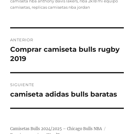
el
camiseta nba anthony davis lakers
,
nba 2k18 mi equipo
camisetas
,
replicas camisetas nba jordan
Navegación
ANTERIOR
de
Comprar camiseta bulls rugby
Entrada
anterior:
2019
entradas
SIGUIENTE
camiseta adidas bulls baratas
Entrada
siguiente:
Camisetas Bulls 2024/2025 – Chicago Bulls NBA