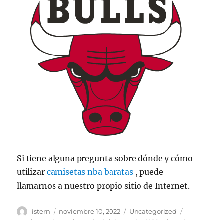
Si tiene alguna pregunta sobre dónde y cómo
utilizar
camisetas nba baratas
, puede
llamarnos a nuestro propio sitio de Internet.
Autor
Publicado
Categorías
Etiquetas
istern
noviembre 10, 2022
Uncategorized