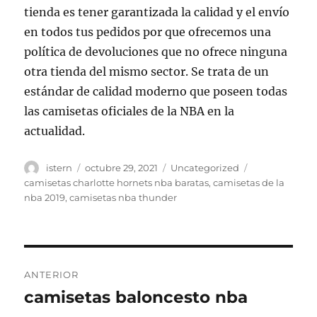
tienda es tener garantizada la calidad y el envío
en todos tus pedidos por que ofrecemos una
política de devoluciones que no ofrece ninguna
otra tienda del mismo sector. Se trata de un
estándar de calidad moderno que poseen todas
las camisetas oficiales de la NBA en la
actualidad.
Autor
Publicado
Categorías
Etiquetas
istern
octubre 29, 2021
Uncategorized
el
camisetas charlotte hornets nba baratas
,
camisetas de la
nba 2019
,
camisetas nba thunder
Navegación
ANTERIOR
de
camisetas baloncesto nba
Entrada
anterior: