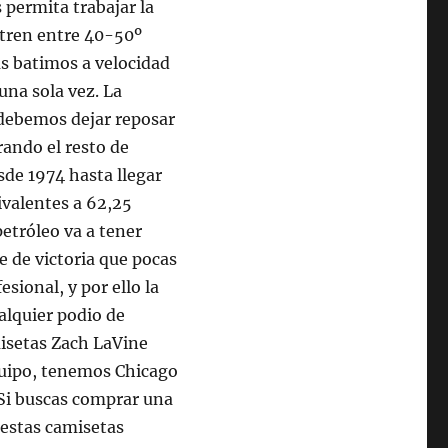
 permita trabajar la
ntren entre 40-50º
as batimos a velocidad
una sola vez. La
debemos dejar reposar
ando el resto de
esde 1974 hasta llegar
uivalentes a 62,25
petróleo va a tener
e de victoria que pocas
sional, y por ello la
alquier podio de
isetas Zach LaVine
quipo, tenemos Chicago
. Si buscas comprar una
estas camisetas