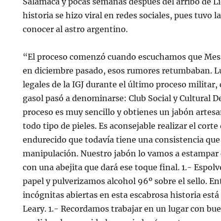
Salamaca y pocas semanas después del arribo de Li
historia se hizo viral en redes sociales, pues tuvo 
conocer al astro argentino.
“El proceso comenzó cuando escuchamos que Messi
en diciembre pasado, esos rumores retumbaban. L
legales de la IGJ durante el último proceso militar,
gasol pasó a denominarse: Club Social y Cultural De
proceso es muy sencillo y obtienes un jabón artesa
todo tipo de pieles. Es aconsejable realizar el corte
endurecido que todavía tiene una consistencia que
manipulación. Nuestro jabón lo vamos a estampar 
con una abejita que dará ese toque final. 1.- Espo
papel y pulverizamos alcohol 96º sobre el sello. E
incógnitas abiertas en esta escabrosa historia está 
Leary. 1.- Recordamos trabajar en un lugar con bue