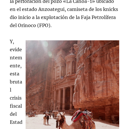
la perforación del pozo «La Canoa-1» ubicado
en el estado Anzoategui, camiseta de los knicks
dio inicio a la explotación de la Faja Petrolífera
del Orinoco (FPO).
Y,
evide
ntem
ente,
esta
bruta
l
crisis
fiscal
del
Estad