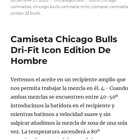
diciembre 27, 2023
Uncategorized
bulls chicago
el
camisetas
,
chicago bulls camiseta niño
,
comprar camiseta
jordan 23 bulls
Camiseta Chicago Bulls
Dri-Fit Icon Edition De
Hombre
Vertemos el aceite en un recipiente amplio que
nos permita trabajar la mezcla en él. 4.- Cuando
ambas mezclas se encuentren entre 40-50º
introducimos la batidora en el recipiente y
mientras batimos a velocidad suave y sin
salpicar añadimos la mezcla de sosa de una sola
vez. La temperatura ascenderá a 80º