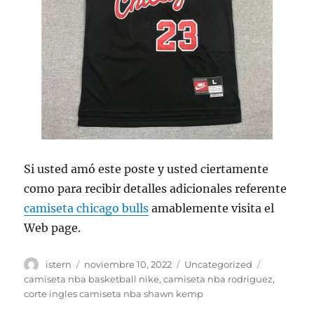
Si usted amó este poste y usted ciertamente
como para recibir detalles adicionales referente
camiseta chicago bulls
amablemente visita el
Web page.
Autor
Publicado
Categorías
Etiquetas
istern
noviembre 10, 2022
Uncategorized
el
camiseta nba basketball nike
,
camiseta nba rodriguez
,
corte ingles camiseta nba shawn kemp