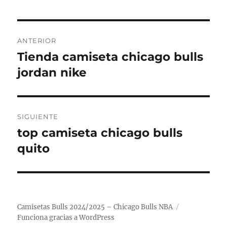
Navegación
ANTERIOR
de
Tienda camiseta chicago bulls
Entrada
anterior:
jordan nike
entradas
SIGUIENTE
top camiseta chicago bulls
Entrada
siguiente:
quito
Camisetas Bulls 2024/2025 – Chicago Bulls NBA
Funciona gracias a WordPress