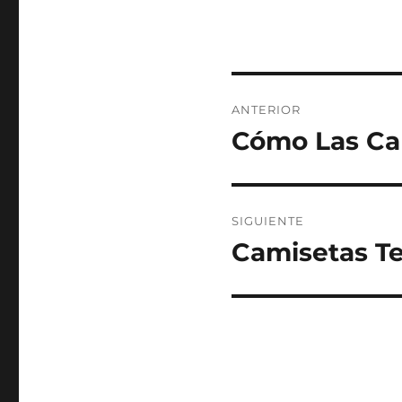
Navegación
ANTERIOR
de
Cómo Las Ca
Entrada
anterior:
entradas
SIGUIENTE
Camisetas Te
Entrada
siguiente: