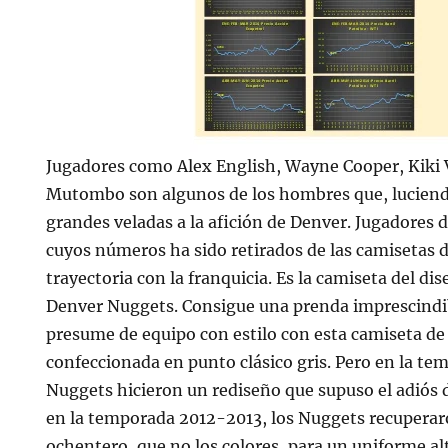
Jugadores como Alex English, Wayne Cooper, Kik
Mutombo son algunos de los hombres que, luciend
grandes veladas a la afición de Denver. Jugadores
cuyos números ha sido retirados de las camisetas 
trayectoria con la franquicia. Es la camiseta del dis
Denver Nuggets. Consigue una prenda imprescindib
presume de equipo con estilo con esta camiseta d
confeccionada en punto clásico gris. Pero en la t
Nuggets hicieron un rediseño que supuso el adiós d
en la temporada 2012-2013, los Nuggets recupera
ochentero, que no los colores, para un uniforme al