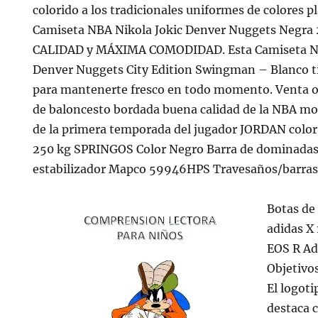
colorido a los tradicionales uniformes de colores p
Camiseta NBA Nikola Jokic Denver Nuggets Negr
CALIDAD y MÁXIMA COMODIDAD. Esta Camiseta Ni
Denver Nuggets City Edition Swingman – Blanco ti
para mantenerte fresco en todo momento. Venta o
de baloncesto bordada buena calidad de la NBA mo
de la primera temporada del jugador JORDAN color r
250 kg SPRINGOS Color Negro Barra de dominadas
estabilizador Mapco 59946HPS Travesaños/barras
Botas de
adidas X 
EOS R Ad
Objetivo
El logoti
destaca c