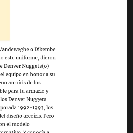
i Vandeweghe o Dikembe
o este uniforme, dieron
 de Denver Nuggets(o)
del equipo en honor a su
eño arcoíris de los
le para tu armario y
e los Denver Nuggets
emporada 1992-1993, los
el diseño arcoíris. Pero
ron el modelo
ternativo. Y conocía a