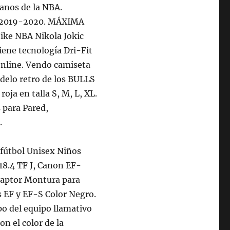
lanos de la NBA.
a 2019-2020. MÁXIMA
ke NBA Nikola Jokic
ene tecnología Dri-Fit
nline. Vendo camiseta
delo retro de los BULLS
oja en talla S, M, L, XL.
 para Pared,
.
 fútbol Unisex Niños
18.4 TF J, Canon EF-
aptor Montura para
s EF y EF-S Color Negro.
po del equipo llamativo
on el color de la