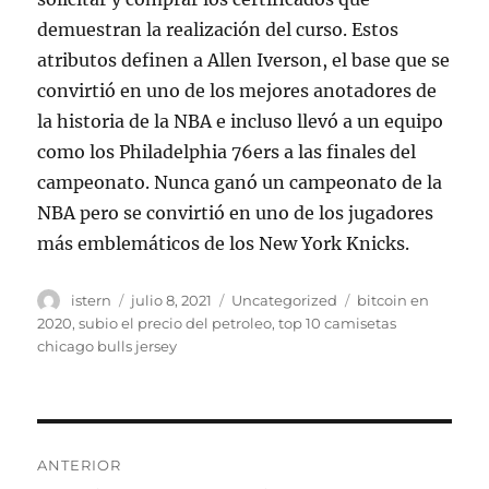
demuestran la realización del curso. Estos
atributos definen a Allen Iverson, el base que se
convirtió en uno de los mejores anotadores de
la historia de la NBA e incluso llevó a un equipo
como los Philadelphia 76ers a las finales del
campeonato. Nunca ganó un campeonato de la
NBA pero se convirtió en uno de los jugadores
más emblemáticos de los New York Knicks.
Autor
Publicado
Categorías
Etiquetas
istern
julio 8, 2021
Uncategorized
bitcoin en
el
2020
,
subio el precio del petroleo
,
top 10 camisetas
chicago bulls jersey
Navegación
ANTERIOR