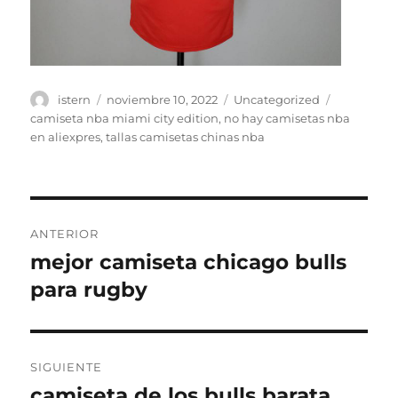
Autor
Publicado
Categorías
Etiquetas
istern
noviembre 10, 2022
Uncategorized
el
camiseta nba miami city edition
,
no hay camisetas nba
en aliexpres
,
tallas camisetas chinas nba
Navegación
ANTERIOR
de
mejor camiseta chicago bulls
Entrada
anterior:
para rugby
entradas
SIGUIENTE
camiseta de los bulls barata
Entrada