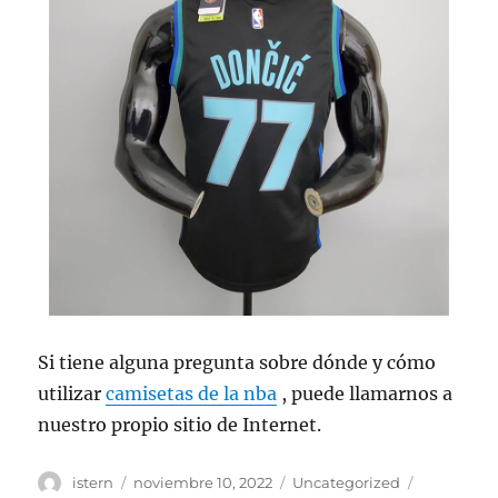
Si tiene alguna pregunta sobre dónde y cómo
utilizar
camisetas de la nba
, puede llamarnos a
nuestro propio sitio de Internet.
Autor
Publicado
Categorías
Etiquetas
istern
noviembre 10, 2022
Uncategorized