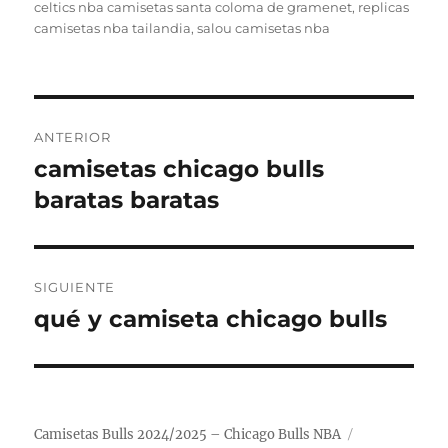
el
celtics nba camisetas santa coloma de gramenet
,
replicas
camisetas nba tailandia
,
salou camisetas nba
Navegación
ANTERIOR
de
camisetas chicago bulls
Entrada
anterior:
baratas baratas
entradas
SIGUIENTE
qué y camiseta chicago bulls
Entrada
siguiente:
Camisetas Bulls 2024/2025 – Chicago Bulls NBA