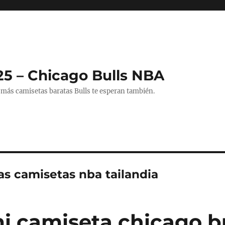
25 – Chicago Bulls NBA
 más camisetas baratas Bulls te esperan también.
as camisetas nba tailandia
mi camiseta chicago b