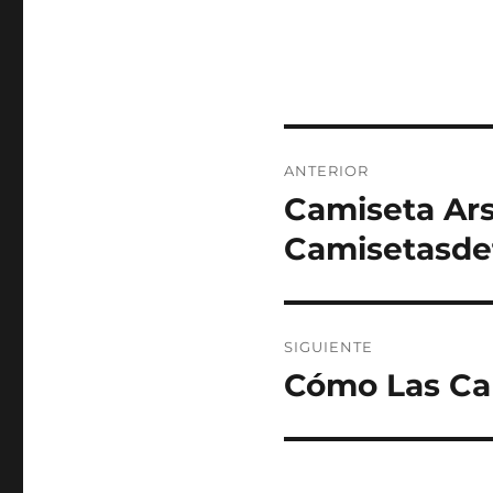
Navegación
ANTERIOR
de
Camiseta Ars
Entrada
anterior:
entradas
Camisetasde
SIGUIENTE
Cómo Las Cam
Entrada
siguiente: