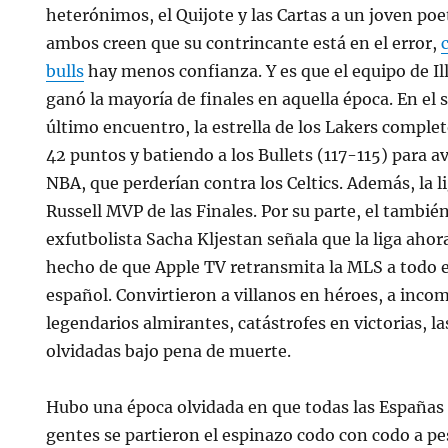
heterónimos, el Quijote y las Cartas a un joven po
ambos creen que su contrincante está en el error,
bulls
hay menos confianza. Y es que el equipo de Ill
ganó la mayoría de finales en aquella época. En el s
último encuentro, la estrella de los Lakers compl
42 puntos y batiendo a los Bullets (117-115) para av
NBA, que perderían contra los Celtics. Además, la li
Russell MVP de las Finales. Por su parte, el tambié
exfutbolista Sacha Kljestan señala que la liga ahor
hecho de que Apple TV retransmita la MLS a todo 
español. Convirtieron a villanos en héroes, a inc
legendarios almirantes, catástrofes en victorias, l
olvidadas bajo pena de muerte.
Hubo una época olvidada en que todas las Españas 
gentes se partieron el espinazo codo con codo a p