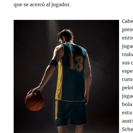
que se acercó al jugador.
Cabe
pres
entr
juga
trab
sus 
espe
turn
pelo
juga
bola
esta 
aust
Sche