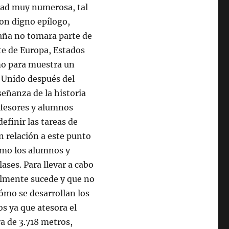
dad muy numerosa, tal
ron digno epílogo,
aña no tomara parte de
te de Europa, Estados
mo para muestra un
 Unido después del
señanza de la historia
fesores y alumnos
efinir las tareas de
n relación a este punto
ómo los alumnos y
ases. Para llevar a cabo
ealmente sucede y que no
cómo se desarrollan los
s ya que atesora el
a de 3.718 metros,