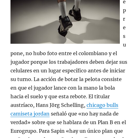
e
p
r
e
s
u
pone, no hubo foto entre el colombiano y el
jugador porque los trabajadores deben dejar sus
celulares en un lugar específico antes de iniciar
su turno. La acción de botar la pelota consiste
en que el jugador lance con la mano la bola
hacia el suelo y que esta rebote. El titular
austríaco, Hans Jörg Schelling,
chicago bulls
camiseta jordan
señaló que «no hay nada de
verdad» sobre que se hablara de un Plan B en el
Eurogrupo. Para Sapin «hay un único plan que