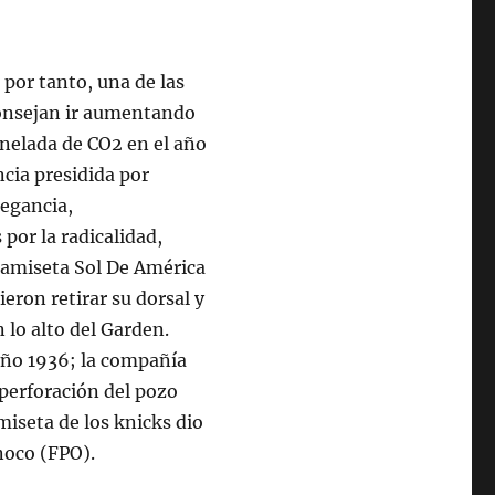
por tanto, una de las
consejan ir aumentando
onelada de CO2 en el año
cia presidida por
legancia,
or la radicalidad,
 Camiseta Sol De América
ieron retirar su dorsal y
 lo alto del Garden.
 año 1936; la compañía
 perforación del pozo
iseta de los knicks dio
inoco (FPO).