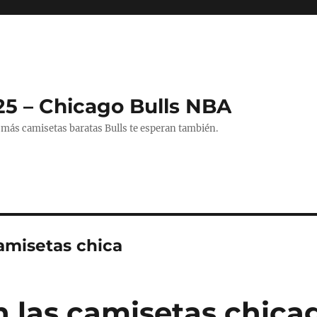
25 – Chicago Bulls NBA
 más camisetas baratas Bulls te esperan también.
amisetas chica
n las camisetas chicag