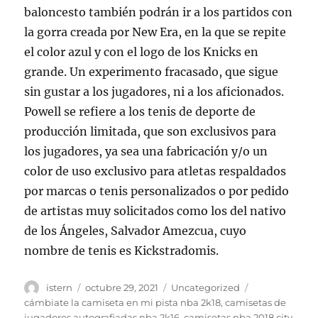
baloncesto también podrán ir a los partidos con
la gorra creada por New Era, en la que se repite
el color azul y con el logo de los Knicks en
grande. Un experimento fracasado, que sigue
sin gustar a los jugadores, ni a los aficionados.
Powell se refiere a los tenis de deporte de
producción limitada, que son exclusivos para
los jugadores, ya sea una fabricación y/o un
color de uso exclusivo para atletas respaldados
por marcas o tenis personalizados o por pedido
de artistas muy solicitados como los del nativo
de los Ángeles, Salvador Amezcua, cuyo
nombre de tenis es Kickstradomis.
Autor
Publicado
Categorías
Etiquetas
istern
octubre 29, 2021
Uncategorized
el
cámbiate la camiseta en mi pista nba 2k18
,
camisetas de
jugadores autografiadas nba 2k16
,
camisetas nba 2018 city