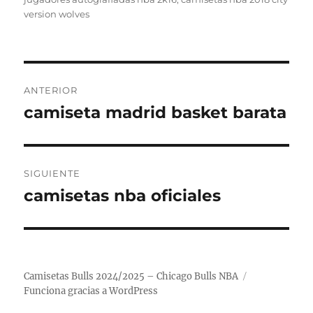
version wolves
Navegación
ANTERIOR
de
camiseta madrid basket barata
Entrada
anterior:
entradas
SIGUIENTE
camisetas nba oficiales
Entrada
siguiente:
Camisetas Bulls 2024/2025 – Chicago Bulls NBA
Funciona gracias a WordPress