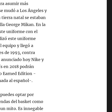
ara asumir más
 se mudó a Los Ángeles y
 tierra natal se estaban
ella George Mikan. En la
ste uniforme con el
ilizó este uniforme
l equipo y llegó a
es de 1993, contra
n anunciado hoy Nike y
ffs en 2018 podrán
o Earned Edition -
ada al español-.
, puedes optar por
endas del basket como
o un mito. Es innegable