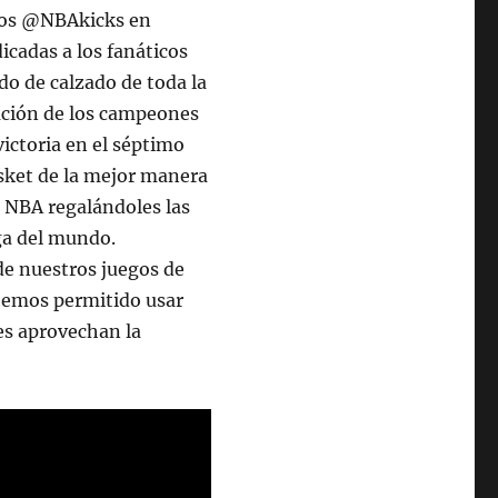
mos @NBAkicks en
icadas a los fanáticos
o de calzado de toda la
pación de los campeones
victoria en el séptimo
asket de la mejor manera
la NBA regalándoles las
iga del mundo.
de nuestros juegos de
 hemos permitido usar
es aprovechan la