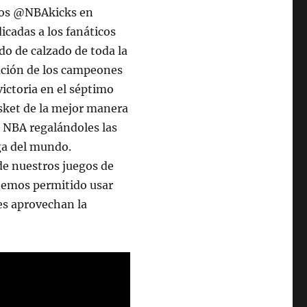
mos @NBAkicks en
icadas a los fanáticos
o de calzado de toda la
pación de los campeones
victoria en el séptimo
asket de la mejor manera
la NBA regalándoles las
iga del mundo.
de nuestros juegos de
 hemos permitido usar
es aprovechan la